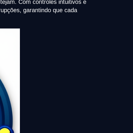
tejam. Com controles intuitivos e
rrupções, garantindo que cada