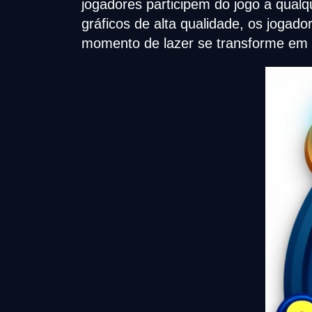
jogadores participem do jogo a qualq
gráficos de alta qualidade, os joga
momento de lazer se transforme em u