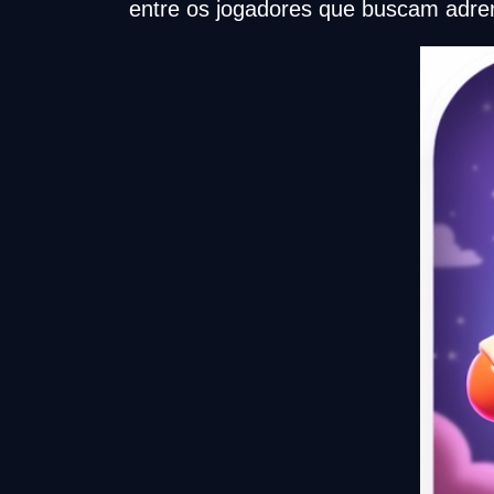
entre os jogadores que buscam adre