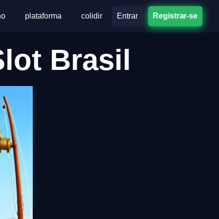
no
plataforma
colidir
Entrar
Registrar-se
ot Brasil