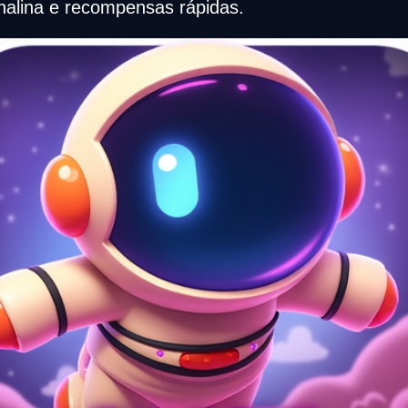
nalina e recompensas rápidas.