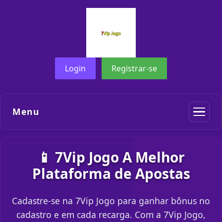
Login
Registrar-se
Menu
📱 7Vip Jogo A Melhor
Plataforma de Apostas
Cadastre-se na 7Vip Jogo para ganhar bônus no
cadastro e em cada recarga. Com a 7Vip Jogo,