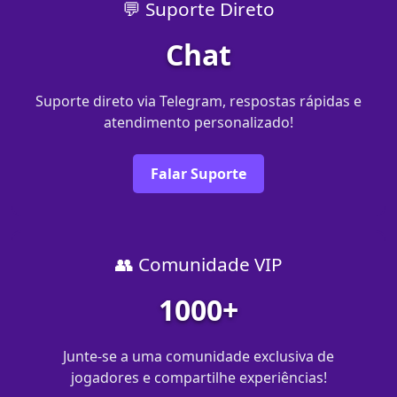
💬 Suporte Direto
Chat
Suporte direto via Telegram, respostas rápidas e
atendimento personalizado!
Falar Suporte
👥 Comunidade VIP
1000+
Junte-se a uma comunidade exclusiva de
jogadores e compartilhe experiências!