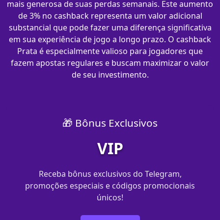
mais generosa de suas perdas semanais. Este aumento
de 3% no cashback representa um valor adicional
substancial que pode fazer uma diferença significativa
em sua experiência de jogo a longo prazo. O cashback
Prata é especialmente valioso para jogadores que
fazem apostas regulares e buscam maximizar o valor
de seu investimento.
🎁 Bônus Exclusivos
VIP
Receba bônus exclusivos do Telegram,
promoções especiais e códigos promocionais
únicos!