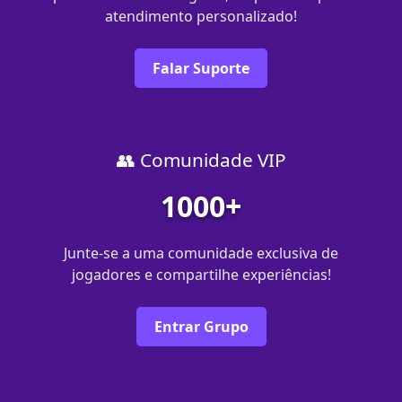
atendimento personalizado!
Falar Suporte
👥 Comunidade VIP
1000+
Junte-se a uma comunidade exclusiva de
jogadores e compartilhe experiências!
Entrar Grupo