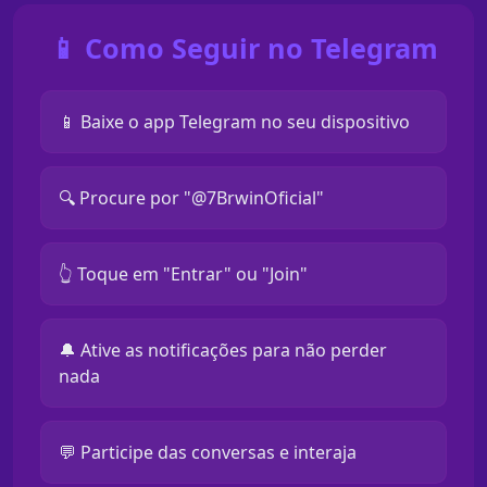
📱 Como Seguir no Telegram
📱 Baixe o app Telegram no seu dispositivo
🔍 Procure por "@7BrwinOficial"
👆 Toque em "Entrar" ou "Join"
🔔 Ative as notificações para não perder
nada
💬 Participe das conversas e interaja