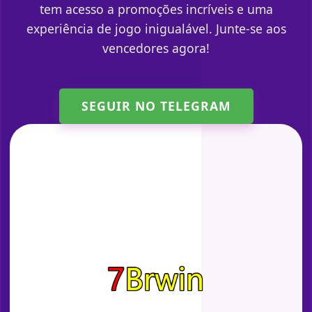
tem acesso a promoções incríveis e uma
experiência de jogo inigualável. Junte-se aos
vencedores agora!
SEGUIR NO TELEGRAM