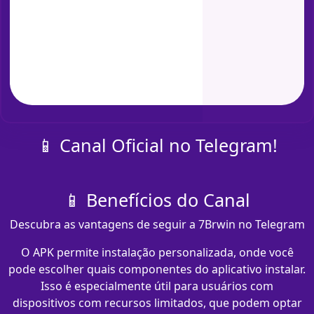
📱 Canal Oficial no Telegram!
📱 Benefícios do Canal
Descubra as vantagens de seguir a 7Brwin no Telegram
O APK permite instalação personalizada, onde você
pode escolher quais componentes do aplicativo instalar.
Isso é especialmente útil para usuários com
dispositivos com recursos limitados, que podem optar