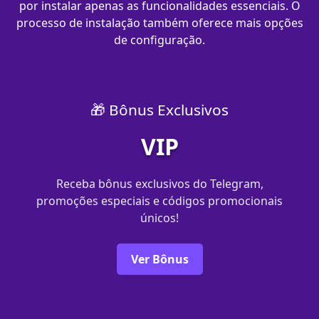
por instalar apenas as funcionalidades essenciais. O
processo de instalação também oferece mais opções
de configuração.
🎁 Bônus Exclusivos
VIP
Receba bônus exclusivos do Telegram,
promoções especiais e códigos promocionais
únicos!
Ver Bônus