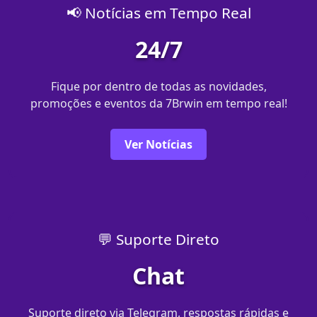
📢 Notícias em Tempo Real
24/7
Fique por dentro de todas as novidades,
promoções e eventos da 7Brwin em tempo real!
Ver Notícias
💬 Suporte Direto
Chat
Suporte direto via Telegram, respostas rápidas e