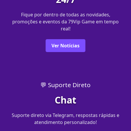
Fique por dentro de todas as novidades,
promoções e eventos da 79Vip Game em tempo
real!
Ver Notícias
💬 Suporte Direto
Chat
Suporte direto via Telegram, respostas rápidas e
atendimento personalizado!