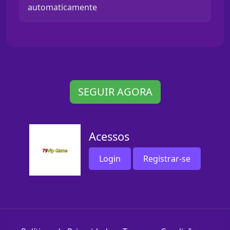
automaticamente
SEGUIR AGORA
Acessos
Login
Registrar-se