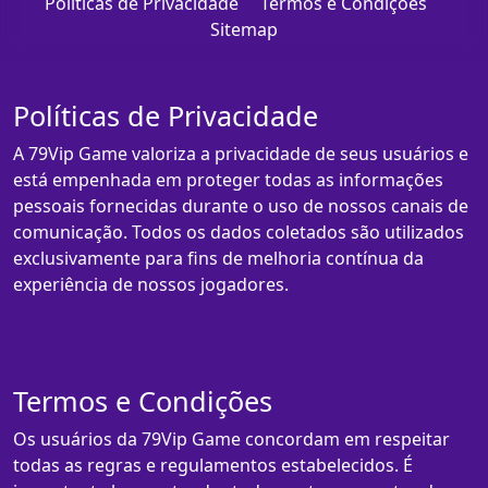
Políticas de Privacidade
Termos e Condições
Sitemap
Políticas de Privacidade
A 79Vip Game valoriza a privacidade de seus usuários e
está empenhada em proteger todas as informações
pessoais fornecidas durante o uso de nossos canais de
comunicação. Todos os dados coletados são utilizados
exclusivamente para fins de melhoria contínua da
experiência de nossos jogadores.
Termos e Condições
Os usuários da 79Vip Game concordam em respeitar
todas as regras e regulamentos estabelecidos. É