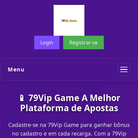
Login
Registrar-se
Menu
📱 79Vip Game A Melhor
Plataforma de Apostas
Cadastre-se na 79Vip Game para ganhar bônus
no cadastro e em cada recarga. Com a 79Vip