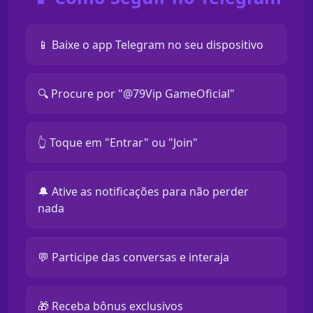
📱 Baixe o app Telegram no seu dispositivo
🔍 Procure por "@79Vip GameOficial"
👆 Toque em "Entrar" ou "Join"
🔔 Ative as notificações para não perder
nada
💬 Participe das conversas e interaja
🎁 Receba bônus exclusivos