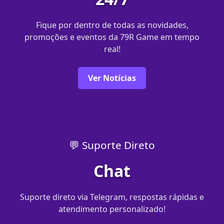
Fique por dentro de todas as novidades,
promoções e eventos da 79R Game em tempo
real!
Ver Notícias
💬 Suporte Direto
Chat
Suporte direto via Telegram, respostas rápidas e
atendimento personalizado!