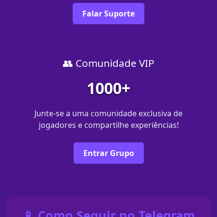
Falar Suporte
👥 Comunidade VIP
1000+
Junte-se a uma comunidade exclusiva de
jogadores e compartilhe experiências!
Entrar Grupo
📱 Como Seguir no Telegram