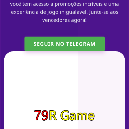
você tem acesso a promoções incríveis e uma
experiência de jogo inigualável. Junte-se aos
vencedores agora!
SEGUIR NO TELEGRAM