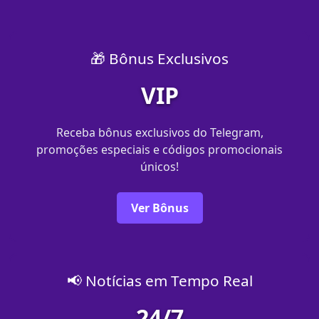
🎁 Bônus Exclusivos
VIP
Receba bônus exclusivos do Telegram,
promoções especiais e códigos promocionais
únicos!
Ver Bônus
📢 Notícias em Tempo Real
24/7