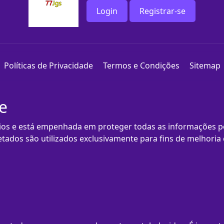
Login
Registrar-se
Políticas de Privacidade
Termos e Condições
Sitemap
de
ários e está empenhada em proteger todas as informações p
tados são utilizados exclusivamente para fins de melhoria