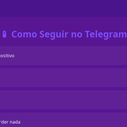
📱 Como Seguir no Telegram
ositivo
erder nada