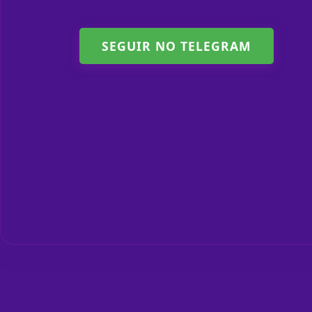
SEGUIR NO TELEGRAM