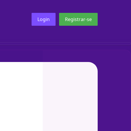
Login
Registrar-se