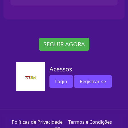
SEGUIR AGORA
Acessos
Login
Registrar-se
Políticas de Privacidade
Termos e Condições