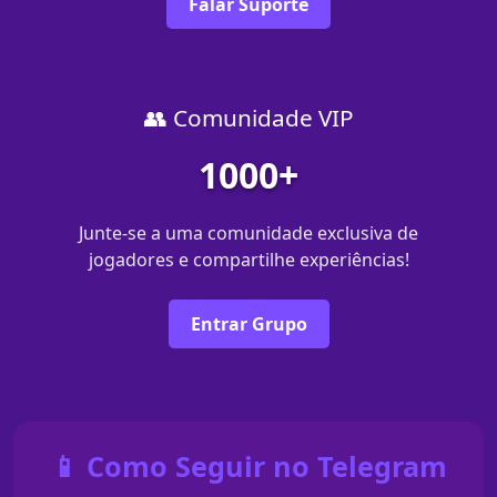
Falar Suporte
👥 Comunidade VIP
1000+
Junte-se a uma comunidade exclusiva de
jogadores e compartilhe experiências!
Entrar Grupo
📱 Como Seguir no Telegram