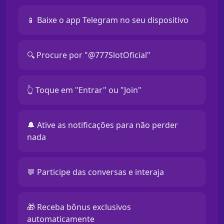
📱 Baixe o app Telegram no seu dispositivo
🔍 Procure por "@777SlotOficial"
👆 Toque em "Entrar" ou "Join"
🔔 Ative as notificações para não perder
nada
💬 Participe das conversas e interaja
🎁 Receba bônus exclusivos
automaticamente