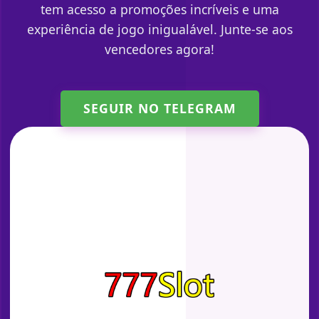
tem acesso a promoções incríveis e uma
experiência de jogo inigualável. Junte-se aos
vencedores agora!
SEGUIR NO TELEGRAM