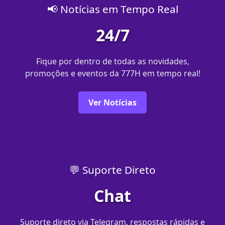
📢 Notícias em Tempo Real
24/7
Fique por dentro de todas as novidades,
promoções e eventos da 777H em tempo real!
Ver Notícias
💬 Suporte Direto
Chat
Suporte direto via Telegram, respostas rápidas e