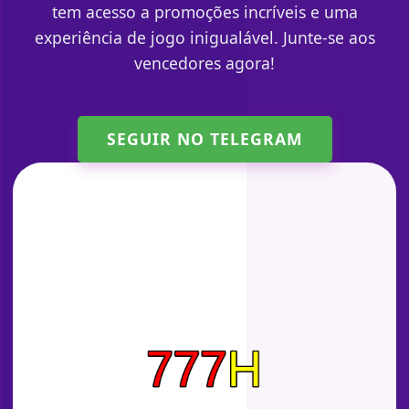
tem acesso a promoções incríveis e uma
experiência de jogo inigualável. Junte-se aos
vencedores agora!
SEGUIR NO TELEGRAM