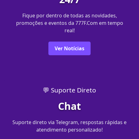
Fique por dentro de todas as novidades,
promoções e eventos da 777F.Com em tempo
real!
Ver Notícias
💬 Suporte Direto
Chat
Suporte direto via Telegram, respostas rápidas e
atendimento personalizado!