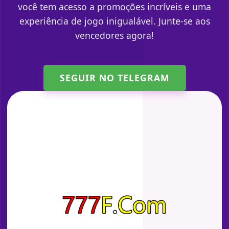
você tem acesso a promoções incríveis e uma
experiência de jogo inigualável. Junte-se aos
vencedores agora!
SEGUIR NO TELEGRAM