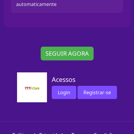
automaticamente
SEGUIR AGORA
Acessos
Login
Registrar-se