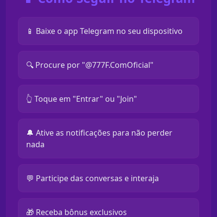
📱 Baixe o app Telegram no seu dispositivo
🔍 Procure por "@777F.ComOficial"
👆 Toque em "Entrar" ou "Join"
🔔 Ative as notificações para não perder
nada
💬 Participe das conversas e interaja
🎁 Receba bônus exclusivos