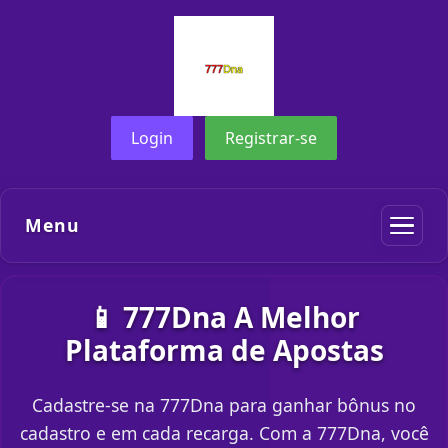
Login
Registrar-se
Menu
📱 777Dna A Melhor
Plataforma de Apostas
Cadastre-se na 777Dna para ganhar bônus no
cadastro e em cada recarga. Com a 777Dna, você