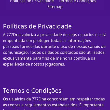
Políticas de Privacidade
Termos e Condições
Sitemap
Políticas de Privacidade
A 777Dna valoriza a privacidade de seus usuários e está
empenhada em proteger todas as informações
pessoais fornecidas durante o uso de nossos canais de
comunicação. Todos os dados coletados são utilizados
exclusivamente para fins de melhoria contínua da
experiência de nossos jogadores.
Termos e Condições
Os usuários da 777Dna concordam em respeitar todas
as regras e regulamentos estabelecidos. É importante