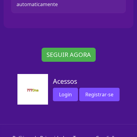
automaticamente
SEGUIR AGORA
Acessos
Login
Registrar-se