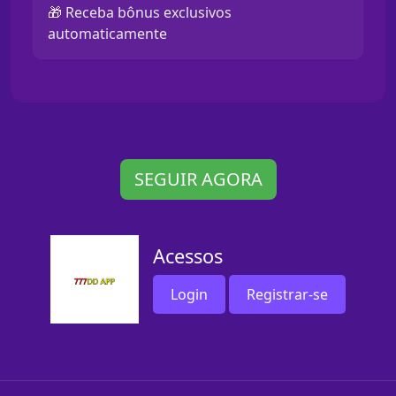
🎁 Receba bônus exclusivos
automaticamente
SEGUIR AGORA
Acessos
Login
Registrar-se