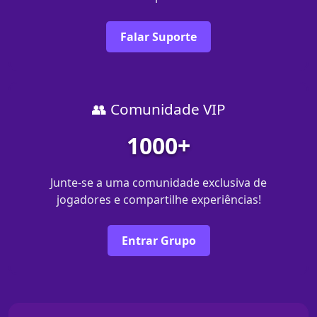
Falar Suporte
👥 Comunidade VIP
1000+
Junte-se a uma comunidade exclusiva de
jogadores e compartilhe experiências!
Entrar Grupo