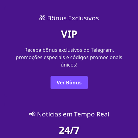
🎁 Bônus Exclusivos
VIP
Receba bônus exclusivos do Telegram,
promoções especiais e códigos promocionais
únicos!
Ver Bônus
📢 Notícias em Tempo Real
24/7