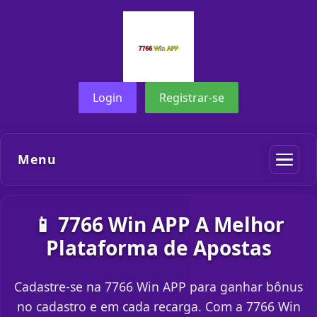
Login
Registrar-se
Menu
📱 7766 Win APP A Melhor
Plataforma de Apostas
Cadastre-se na 7766 Win APP para ganhar bônus
no cadastro e em cada recarga. Com a 7766 Win