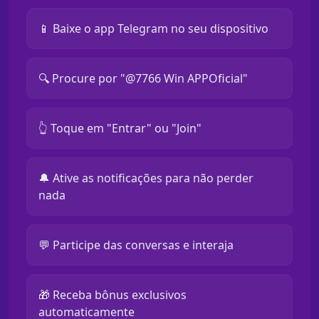
📱 Baixe o app Telegram no seu dispositivo
🔍 Procure por "@7766 Win APPOficial"
👆 Toque em "Entrar" ou "Join"
🔔 Ative as notificações para não perder
nada
💬 Participe das conversas e interaja
🎁 Receba bônus exclusivos
automaticamente