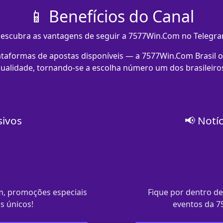
📱 Benefícios do Canal
escubra as vantagens de seguir a 7577Win.Com no Telegr
aformas de apostas disponíveis — a 7577Win.Com Brasil of
ualidade, tornando-se a escolha número um dos brasileiro
sivos
📢 Notí
m, promoções especiais
Fique por dentro d
s únicos!
eventos da 7