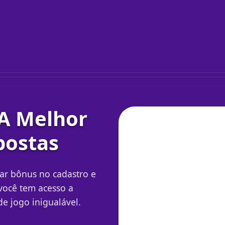
A Melhor
postas
ar bônus no cadastro e
você tem acesso a
e jogo inigualável.