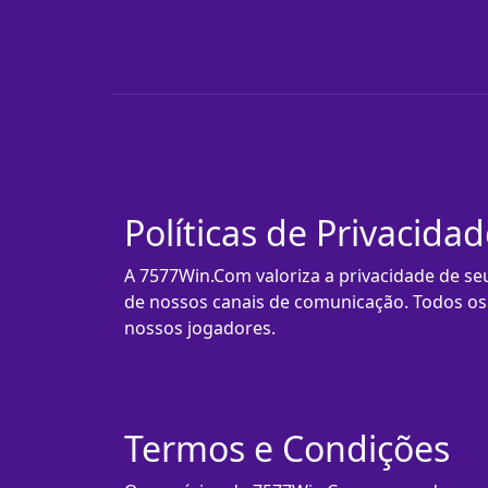
Políticas de Privacida
A 7577Win.Com valoriza a privacidade de s
de nossos canais de comunicação. Todos os 
nossos jogadores.
Termos e Condições