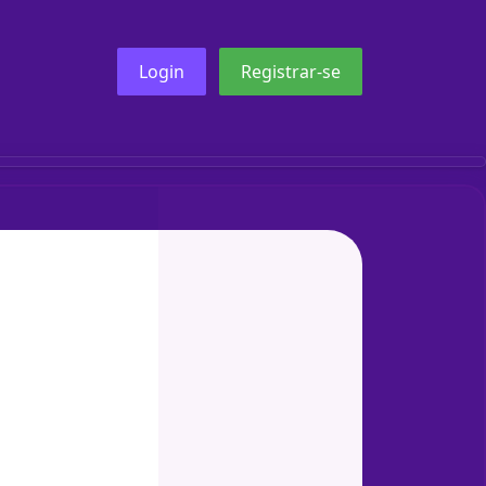
Login
Registrar-se