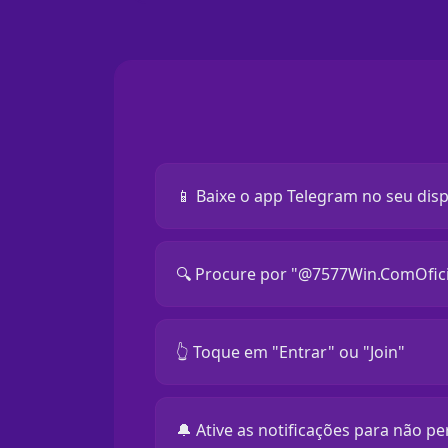
📱 Baixe o app Telegram no seu disp
🔍 Procure por "@7577Win.ComOfici
👆 Toque em "Entrar" ou "Join"
🔔 Ative as notificações para não p