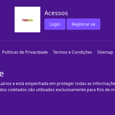
Acessos
Login
Registrar-se
Políticas de Privacidade
Termos e Condições
Sitemap
de
suários e está empenhada em proteger todas as informaçõe
os coletados são utilizados exclusivamente para fins de m