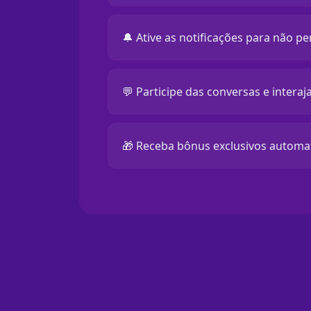
🔔 Ative as notificações para não p
💬 Participe das conversas e interaj
🎁 Receba bônus exclusivos autom