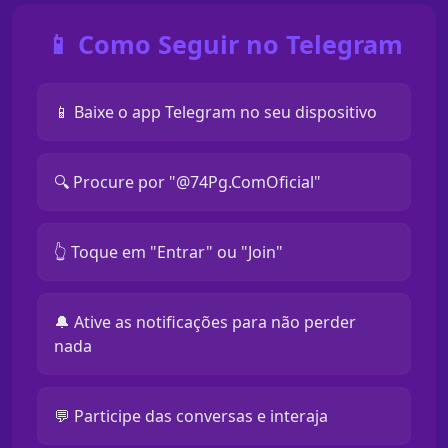
📱 Como Seguir no Telegram
📱 Baixe o app Telegram no seu dispositivo
🔍 Procure por "@74Pg.ComOficial"
👆 Toque em "Entrar" ou "Join"
🔔 Ative as notificações para não perder
nada
💬 Participe das conversas e interaja