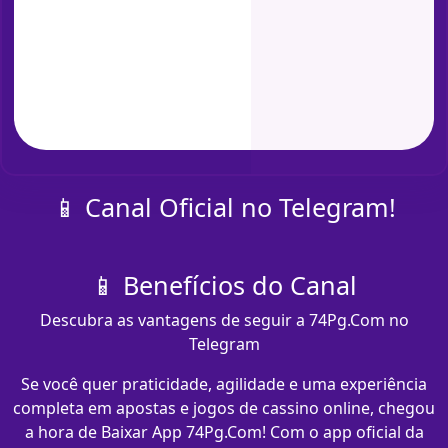
📱 Canal Oficial no Telegram!
📱 Benefícios do Canal
Descubra as vantagens de seguir a 74Pg.Com no
Telegram
Se você quer praticidade, agilidade e uma experiência
completa em apostas e jogos de cassino online, chegou
a hora de Baixar App 74Pg.Com! Com o app oficial da