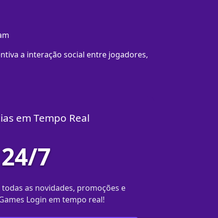
ram
iva a interação social entre jogadores,
cias em Tempo Real
24/7
e todas as novidades, promoções e
Games Login em tempo real!