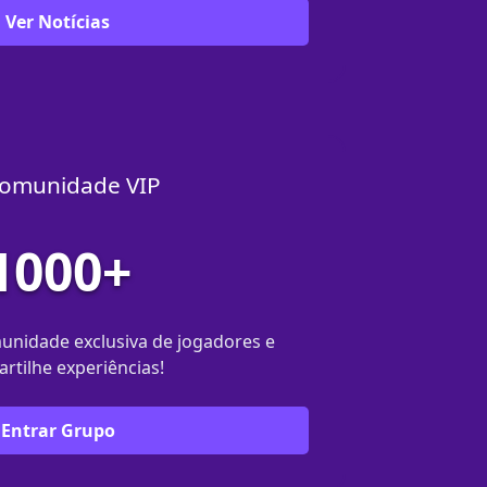
Ver Notícias
Comunidade VIP
1000+
unidade exclusiva de jogadores e
rtilhe experiências!
Entrar Grupo