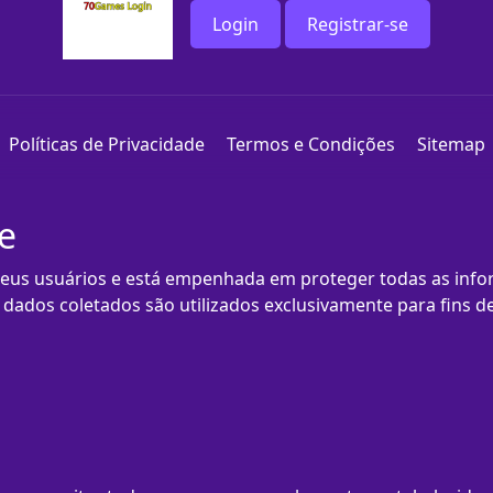
Login
Registrar-se
Políticas de Privacidade
Termos e Condições
Sitemap
de
 seus usuários e está empenhada em proteger todas as info
dados coletados são utilizados exclusivamente para fins d