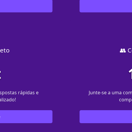
reto
👥 
t
espostas rápidas e
Junte-se a uma com
lizado!
compa
e