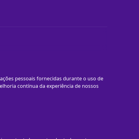
ações pessoais fornecidas durante o uso de
elhoria contínua da experiência de nossos