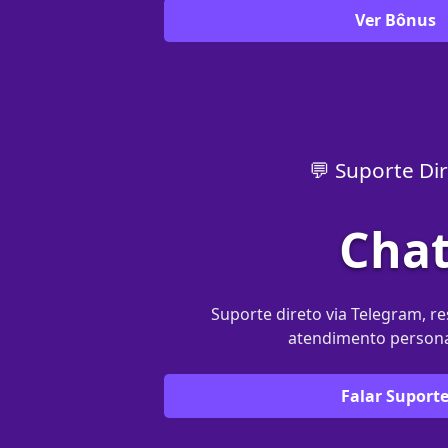
Ver Bônus
💬 Suporte Di
Cha
Suporte direto via Telegram, r
atendimento persona
Falar Suport