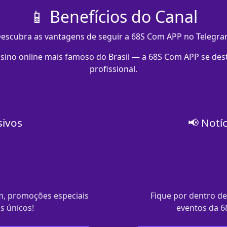
📱 Benefícios do Canal
escubra as vantagens de seguir a 68S Com APP no Telegr
ssino online mais famoso do Brasil — a 68S Com APP se des
profissional.
sivos
📢 Notí
m, promoções especiais
Fique por dentro d
s únicos!
eventos da 6