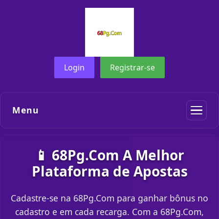
Login
Registrar-se
Menu
📱 68Pg.Com A Melhor
Plataforma de Apostas
Cadastre-se na 68Pg.Com para ganhar bônus no
cadastro e em cada recarga. Com a 68Pg.Com,