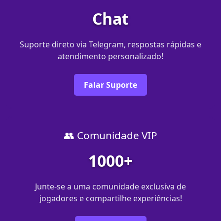
Chat
Suporte direto via Telegram, respostas rápidas e
atendimento personalizado!
Falar Suporte
👥 Comunidade VIP
1000+
Junte-se a uma comunidade exclusiva de
jogadores e compartilhe experiências!