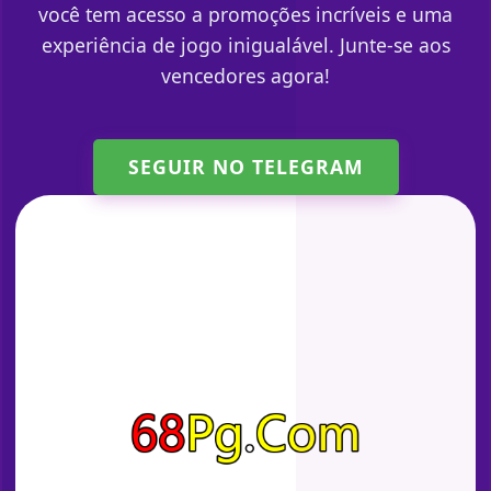
você tem acesso a promoções incríveis e uma
experiência de jogo inigualável. Junte-se aos
vencedores agora!
SEGUIR NO TELEGRAM