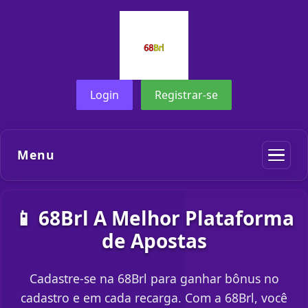
Login
Registrar-se
Menu
📱 68Brl A Melhor Plataforma
de Apostas
Cadastre-se na 68Brl para ganhar bônus no
cadastro e em cada recarga. Com a 68Brl, você