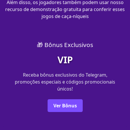
Além disso, os jogadores também podem usar nosso
recurso de demonstração gratuita para conferir esses
jogos de caça-níqueis
🎁 Bônus Exclusivos
VIP
Receba bônus exclusivos do Telegram,
promoções especiais e códigos promocionais
únicos!
Ver Bônus