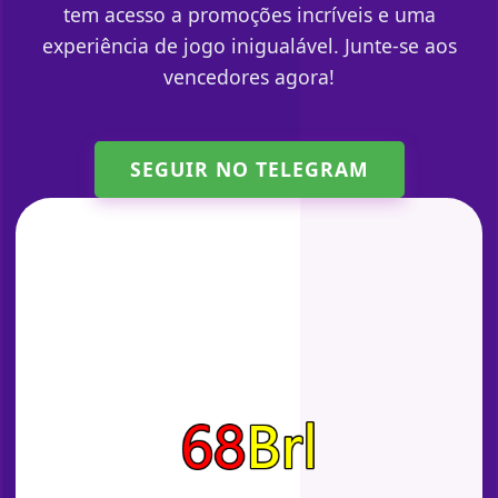
tem acesso a promoções incríveis e uma
experiência de jogo inigualável. Junte-se aos
vencedores agora!
SEGUIR NO TELEGRAM