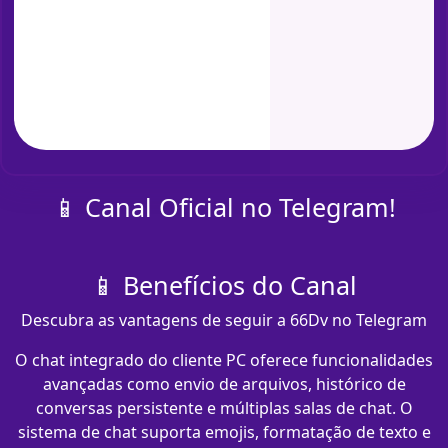
📱 Canal Oficial no Telegram!
📱 Benefícios do Canal
Descubra as vantagens de seguir a 66Dv no Telegram
O chat integrado do cliente PC oferece funcionalidades
avançadas como envio de arquivos, histórico de
conversas persistente e múltiplas salas de chat. O
sistema de chat suporta emojis, formatação de texto e