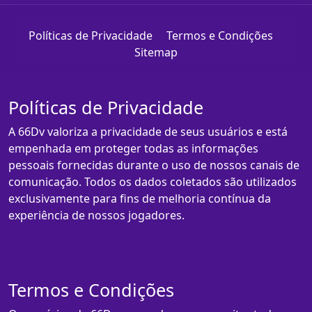
Políticas de Privacidade
Termos e Condições
Sitemap
Políticas de Privacidade
A 66Dv valoriza a privacidade de seus usuários e está
empenhada em proteger todas as informações
pessoais fornecidas durante o uso de nossos canais de
comunicação. Todos os dados coletados são utilizados
exclusivamente para fins de melhoria contínua da
experiência de nossos jogadores.
Termos e Condições