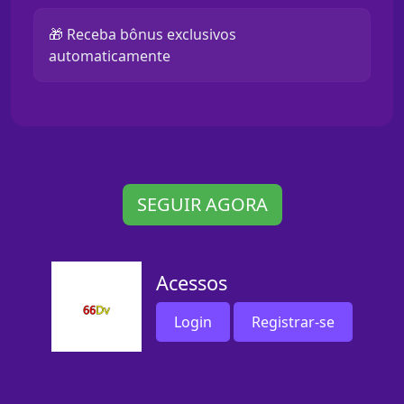
🎁 Receba bônus exclusivos
automaticamente
SEGUIR AGORA
Acessos
Login
Registrar-se