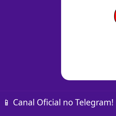
📱 Canal Oficial no Telegram!