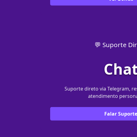
💬 Suporte Di
Cha
Suporte direto via Telegram, r
atendimento persona
Falar Suport