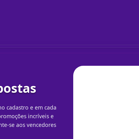
postas
no cadastro e em cada
promoções incríveis e
unte-se aos vencedores