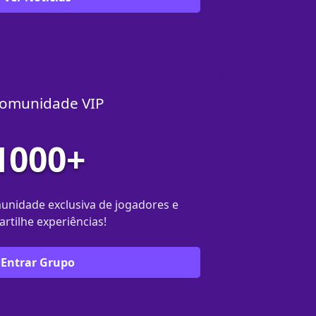
Comunidade VIP
1000+
unidade exclusiva de jogadores e
rtilhe experiências!
Entrar Grupo