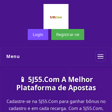
Login
Registrar-se
Menu
📱 5J55.Com A Melhor
Plataforma de Apostas
Cadastre-se na 5J55.Com para ganhar bônus no
cadastro e em cada recarga. Com a 5J55.Com,