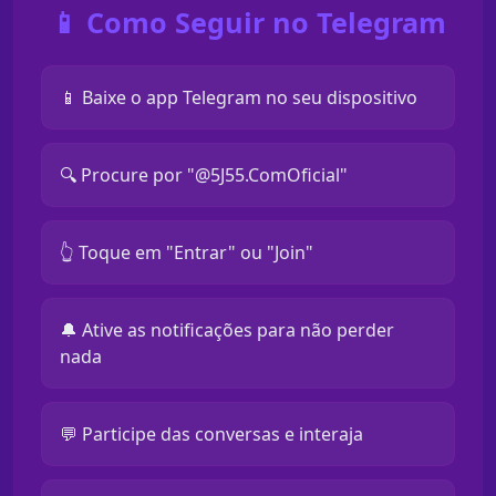
📱 Como Seguir no Telegram
📱 Baixe o app Telegram no seu dispositivo
🔍 Procure por "@5J55.ComOficial"
👆 Toque em "Entrar" ou "Join"
🔔 Ative as notificações para não perder
nada
💬 Participe das conversas e interaja