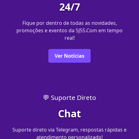
24/7
Fique por dentro de todas as novidades,
promoções e eventos da 5J55.Com em tempo
real!
Ver Notícias
💬 Suporte Direto
Chat
Suporte direto via Telegram, respostas rápidas e
atendimento personalizado!