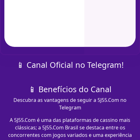
📱 Canal Oficial no Telegram!
📱 Benefícios do Canal
Descubra as vantagens de seguir a 5J55.Com no
Telegram
A 5J55.Com é uma das plataformas de cassino mais
clássicas; a 5J55.Com Brasil se destaca entre os
concorrentes com jogos variados e uma experiência