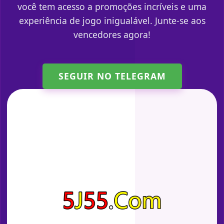
você tem acesso a promoções incríveis e uma
experiência de jogo inigualável. Junte-se aos
vencedores agora!
SEGUIR NO TELEGRAM