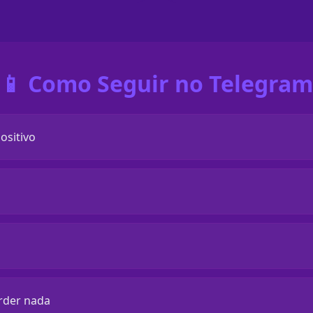
📱 Como Seguir no Telegram
ositivo
erder nada