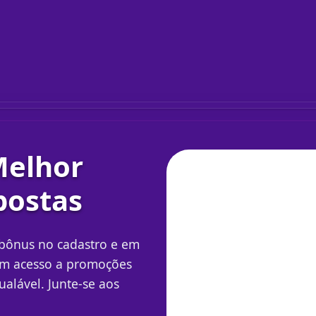
Melhor
postas
bônus no cadastro e em
em acesso a promoções
ualável. Junte-se aos