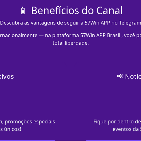
📱 Benefícios do Canal
Descubra as vantagens de seguir a 57Win APP no Telegra
rnacionalmente — na plataforma 57Win APP Brasil , você p
total liberdade.
sivos
📢 Notí
m, promoções especiais
Fique por dentro d
s únicos!
eventos da 