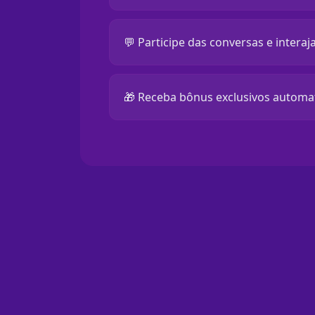
💬 Participe das conversas e interaj
🎁 Receba bônus exclusivos autom