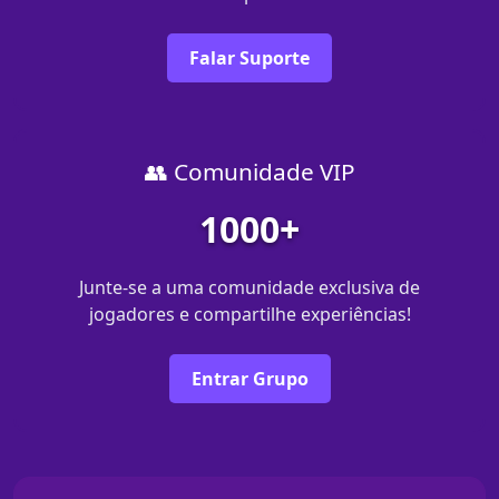
Falar Suporte
👥 Comunidade VIP
1000+
Junte-se a uma comunidade exclusiva de
jogadores e compartilhe experiências!
Entrar Grupo