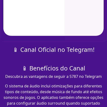
📱 Canal Oficial no Telegram!
📱 Benefícios do Canal
Descubra as vantagens de seguir a 5787 no Telegram
O sistema de áudio inclui otimizações para diferentes
tipos de conteúdo, desde música de fundo até efeitos
sonoros de jogos. O aplicativo também oferece opções
para configurar áudio surround quando suportado