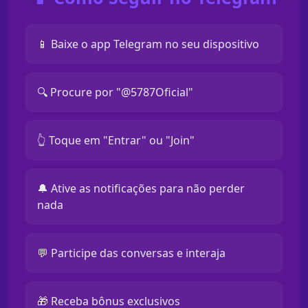
📱 Baixe o app Telegram no seu dispositivo
🔍 Procure por "@5787Oficial"
👆 Toque em "Entrar" ou "Join"
🔔 Ative as notificações para não perder
nada
💬 Participe das conversas e interaja
🎁 Receba bônus exclusivos