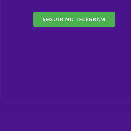
SEGUIR NO TELEGRAM