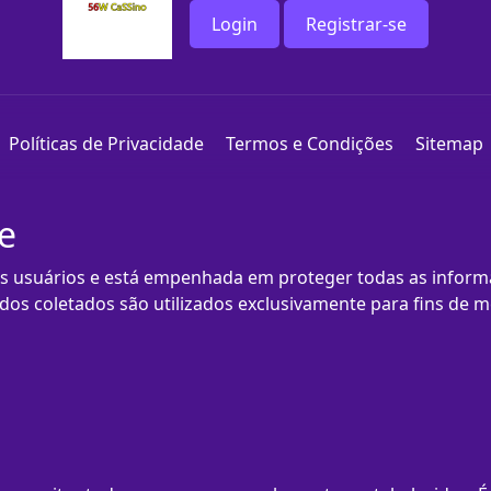
Login
Registrar-se
Políticas de Privacidade
Termos e Condições
Sitemap
de
us usuários e está empenhada em proteger todas as inform
os coletados são utilizados exclusivamente para fins de m