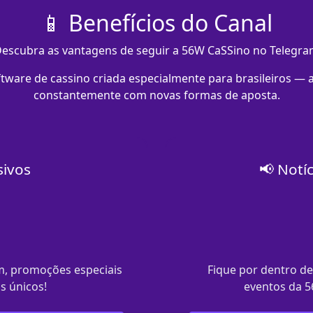
📱 Benefícios do Canal
escubra as vantagens de seguir a 56W CaSSino no Telegr
ware de cassino criada especialmente para brasileiros — a
constantemente com novas formas de aposta.
sivos
📢 Notí
m, promoções especiais
Fique por dentro d
s únicos!
eventos da 5