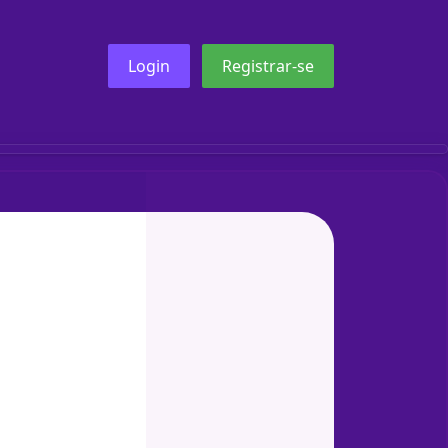
Login
Registrar-se