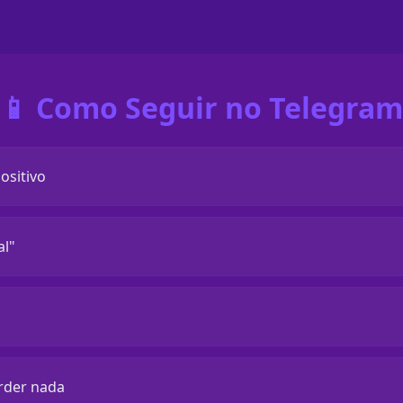
📱 Como Seguir no Telegram
ositivo
al"
erder nada