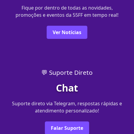
Fique por dentro de todas as novidades,
promoções e eventos da 55FF em tempo real!
Ver Notícias
💬 Suporte Direto
Chat
Suporte direto via Telegram, respostas rápidas e
atendimento personalizado!
Falar Suporte