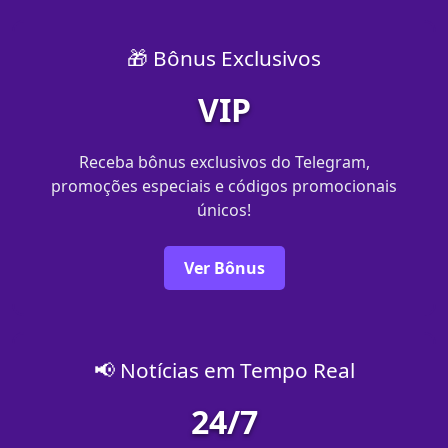
🎁 Bônus Exclusivos
VIP
Receba bônus exclusivos do Telegram,
promoções especiais e códigos promocionais
únicos!
Ver Bônus
📢 Notícias em Tempo Real
24/7