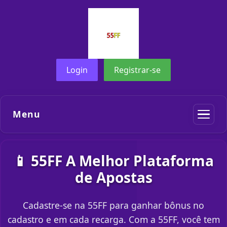
Login
Registrar-se
Menu
📱 55FF A Melhor Plataforma
de Apostas
Cadastre-se na 55FF para ganhar bônus no
cadastro e em cada recarga. Com a 55FF, você tem