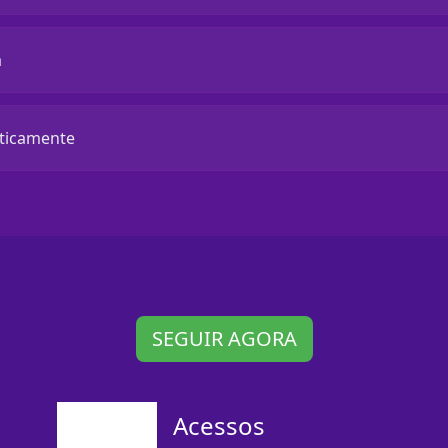
a
aticamente
SEGUIR AGORA
Acessos