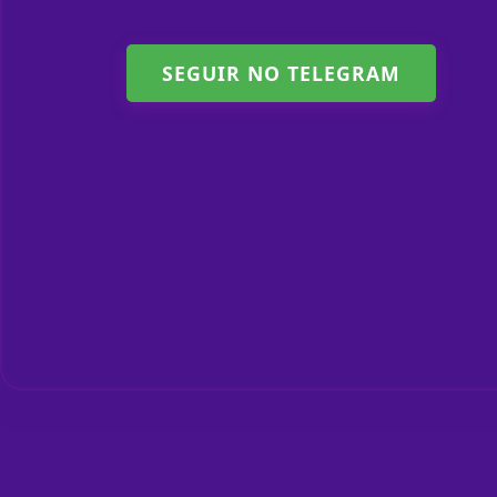
SEGUIR NO TELEGRAM