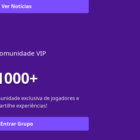
Ver Notícias
Comunidade VIP
1000+
unidade exclusiva de jogadores e
rtilhe experiências!
Entrar Grupo