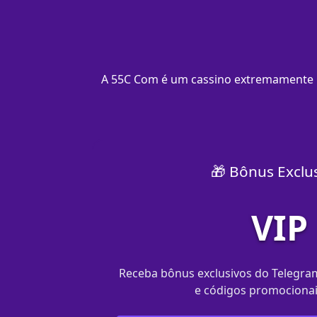
A 55C Com é um cassino extremamente po
🎁 Bônus Exclu
VIP
Receba bônus exclusivos do Telegra
e códigos promocionai