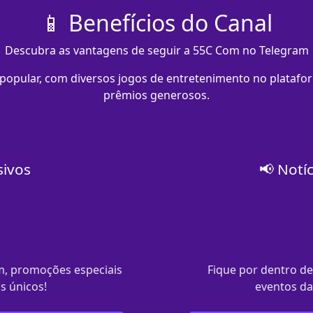
📱 Benefícios do Canal
Descubra as vantagens de seguir a 55C Com no Telegram
pular, com diversos jogos de entretenimento no plataform
prêmios generosos.
sivos
📢 Notí
m, promoções especiais
Fique por dentro d
s únicos!
eventos da