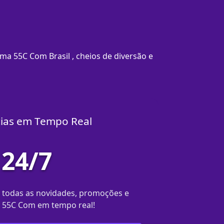
a 55C Com Brasil , cheios de diversão e
cias em Tempo Real
24/7
e todas as novidades, promoções e
 55C Com em tempo real!