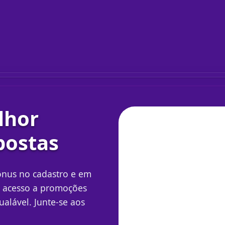
lhor
postas
ônus no cadastro e em
m acesso a promoções
ualável. Junte-se aos