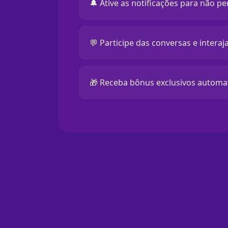
🔔 Ative as notificações para não p
💬 Participe das conversas e interaj
🎁 Receba bônus exclusivos autom