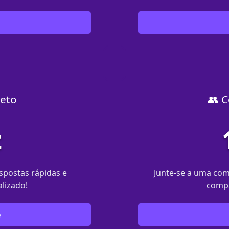
reto
👥 
t
espostas rápidas e
Junte-se a uma com
lizado!
compa
e