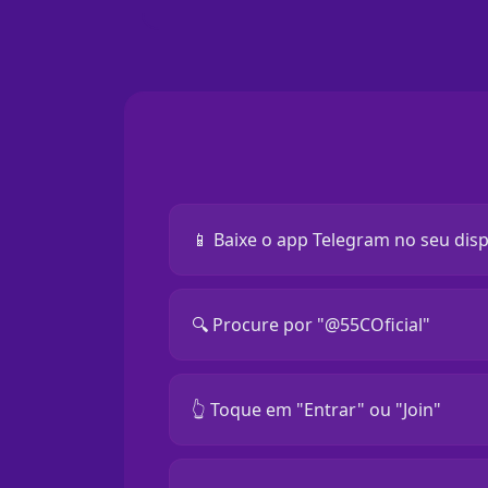
📱 Baixe o app Telegram no seu disp
🔍 Procure por "@55COficial"
👆 Toque em "Entrar" ou "Join"