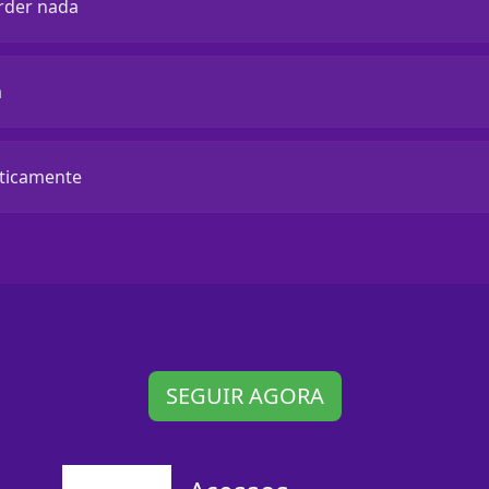
erder nada
a
aticamente
SEGUIR AGORA