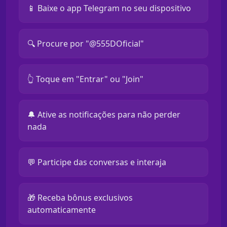
📱 Baixe o app Telegram no seu dispositivo
🔍 Procure por "@555DOficial"
👆 Toque em "Entrar" ou "Join"
🔔 Ative as notificações para não perder
nada
💬 Participe das conversas e interaja
🎁 Receba bônus exclusivos
automaticamente