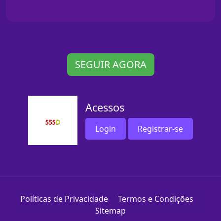
SEGUIR AGORA
Acessos
Login
Registrar-se
Políticas de Privacidade
Termos e Condições
Sitemap