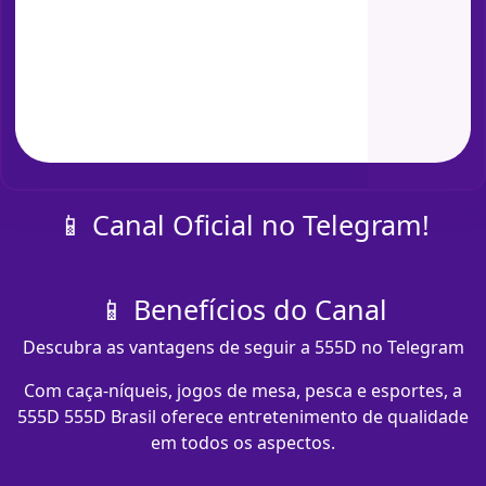
📱 Canal Oficial no Telegram!
📱 Benefícios do Canal
Descubra as vantagens de seguir a 555D no Telegram
Com caça-níqueis, jogos de mesa, pesca e esportes, a
555D 555D Brasil oferece entretenimento de qualidade
em todos os aspectos.