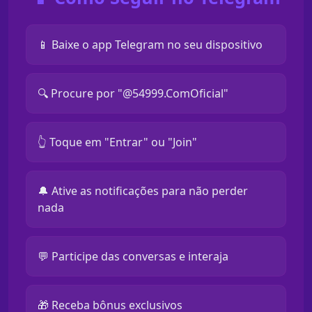
📱 Baixe o app Telegram no seu dispositivo
🔍 Procure por "@54999.ComOficial"
👆 Toque em "Entrar" ou "Join"
🔔 Ative as notificações para não perder
nada
💬 Participe das conversas e interaja
🎁 Receba bônus exclusivos