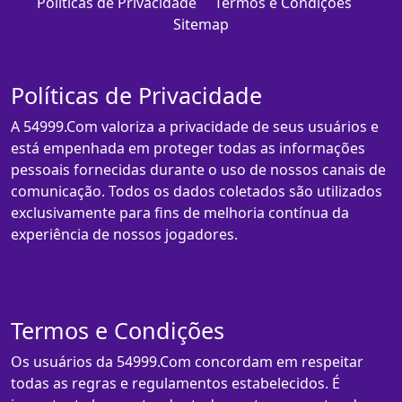
Políticas de Privacidade
Termos e Condições
Sitemap
Políticas de Privacidade
A 54999.Com valoriza a privacidade de seus usuários e
está empenhada em proteger todas as informações
pessoais fornecidas durante o uso de nossos canais de
comunicação. Todos os dados coletados são utilizados
exclusivamente para fins de melhoria contínua da
experiência de nossos jogadores.
Termos e Condições
Os usuários da 54999.Com concordam em respeitar
todas as regras e regulamentos estabelecidos. É