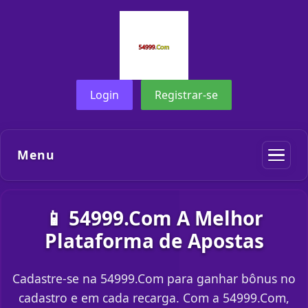
Login
Registrar-se
Menu
📱 54999.Com A Melhor
Plataforma de Apostas
Cadastre-se na 54999.Com para ganhar bônus no
cadastro e em cada recarga. Com a 54999.Com,