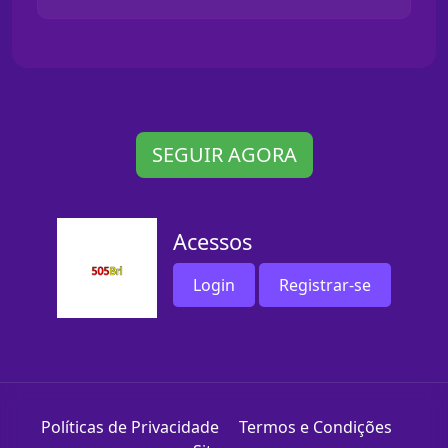
SEGUIR AGORA
Acessos
Login
Registrar-se
Políticas de Privacidade
Termos e Condições