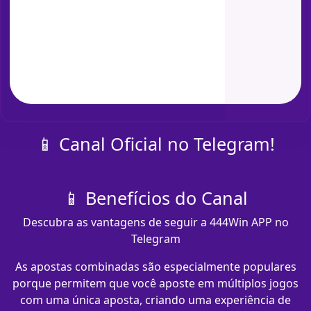
📱 Canal Oficial no Telegram!
📱 Benefícios do Canal
Descubra as vantagens de seguir a 444Win APP no
Telegram
As apostas combinadas são especialmente populares
porque permitem que você aposte em múltiplos jogos
com uma única aposta, criando uma experiência de