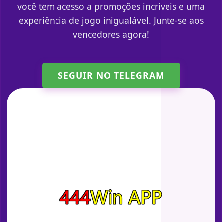
você tem acesso a promoções incríveis e uma
experiência de jogo inigualável. Junte-se aos
vencedores agora!
SEGUIR NO TELEGRAM