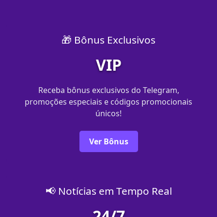
🎁 Bônus Exclusivos
VIP
Receba bônus exclusivos do Telegram,
promoções especiais e códigos promocionais
únicos!
Ver Bônus
📢 Notícias em Tempo Real
24/7