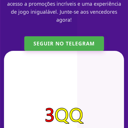
acesso a promoções incríveis e uma experiência
de jogo inigualável. Junte-se aos vencedores
agora!
SEGUIR NO TELEGRAM