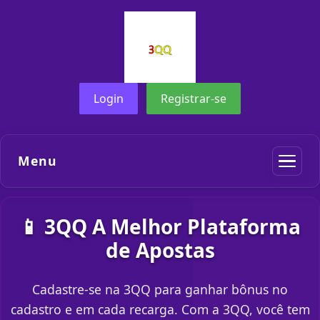
Login
Registrar-se
Menu
📱 3QQ A Melhor Plataforma
de Apostas
Cadastre-se na 3QQ para ganhar bônus no
cadastro e em cada recarga. Com a 3QQ, você tem