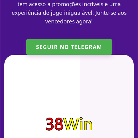
tem acesso a promoções incríveis e uma
experiência de jogo inigualável. Junte-se aos
vencedores agora!
SEGUIR NO TELEGRAM