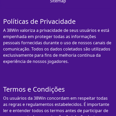
Sitemap
Políticas de Privacidade
A 38Win valoriza a privacidade de seus usuários e está
empenhada em proteger todas as informações
pessoais fornecidas durante o uso de nossos canais de
comunicação. Todos os dados coletados são utilizados
exclusivamente para fins de melhoria contínua da
experiência de nossos jogadores.
Termos e Condições
Os usuários da 38Win concordam em respeitar todas
as regras e regulamentos estabelecidos. É importante
ler e entender todos os termos antes de participar de