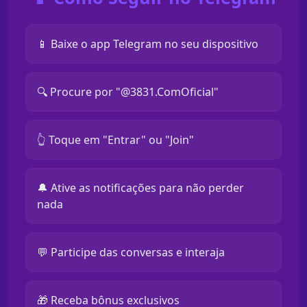
📱 Baixe o app Telegram no seu dispositivo
🔍 Procure por "@3831.ComOficial"
👆 Toque em "Entrar" ou "Join"
🔔 Ative as notificações para não perder
nada
💬 Participe das conversas e interaja
🎁 Receba bônus exclusivos