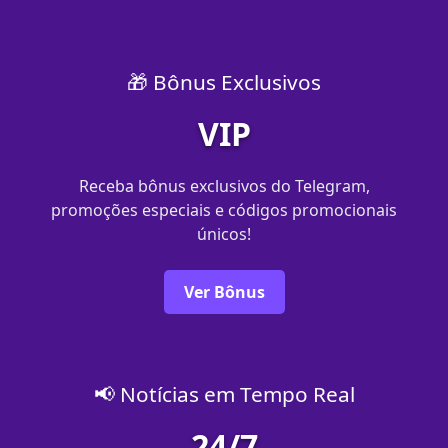
🎁 Bônus Exclusivos
VIP
Receba bônus exclusivos do Telegram,
promoções especiais e códigos promocionais
únicos!
Ver Bônus
📢 Notícias em Tempo Real
24/7