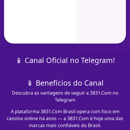
📱 Canal Oficial no Telegram!
📱 Benefícios do Canal
Descubra as vantagens de seguir a 3831.Com no
Telegram
A plataforma 3831.Com Brasil opera com foco em
cassino online há anos — a 3831.Com é hoje uma das
marcas mais confiáveis do Brasil.