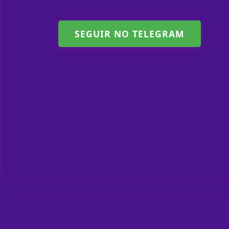
SEGUIR NO TELEGRAM