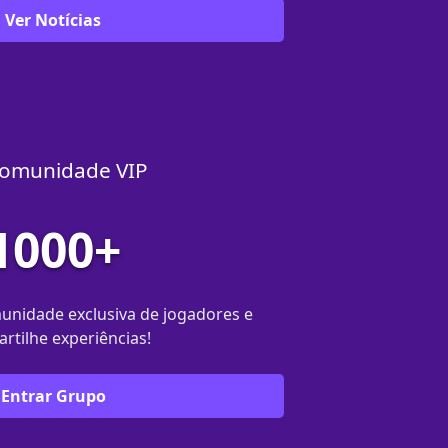
Ver Notícias
Comunidade VIP
1000+
unidade exclusiva de jogadores e
rtilhe experiências!
Entrar Grupo