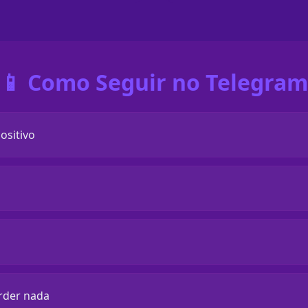
📱 Como Seguir no Telegram
ositivo
erder nada