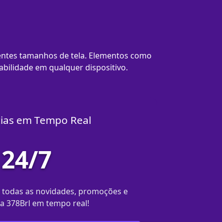
erentes tamanhos de tela. Elementos como
bilidade em qualquer dispositivo.
cias em Tempo Real
24/7
e todas as novidades, promoções e
a 378Brl em tempo real!