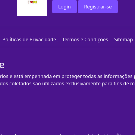
Login
Registrar-se
Políticas de Privacidade
Termos e Condições
Sitemap
de
uários e está empenhada em proteger todas as informações 
os coletados são utilizados exclusivamente para fins de m