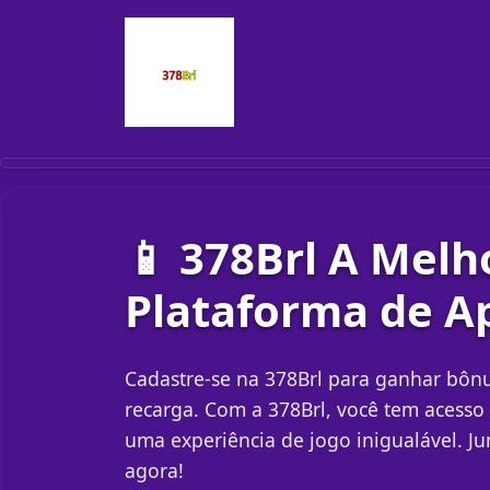
📱 378Brl A Melh
Plataforma de A
Cadastre-se na 378Brl para ganhar bôn
recarga. Com a 378Brl, você tem acesso 
uma experiência de jogo inigualável. J
agora!