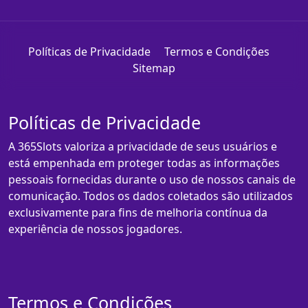
Políticas de Privacidade
Termos e Condições
Sitemap
Políticas de Privacidade
A 365Slots valoriza a privacidade de seus usuários e
está empenhada em proteger todas as informações
pessoais fornecidas durante o uso de nossos canais de
comunicação. Todos os dados coletados são utilizados
exclusivamente para fins de melhoria contínua da
experiência de nossos jogadores.
Termos e Condições