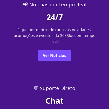
📢 Notícias em Tempo Real
24/7
Fique por dentro de todas as novidades,
promoções e eventos da 365Slots em tempo
real!
Ver Notícias
💬 Suporte Direto
Chat