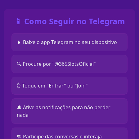
📱 Como Seguir no Telegram
📱 Baixe o app Telegram no seu dispositivo
🔍 Procure por "@365SlotsOficial"
👆 Toque em "Entrar" ou "Join"
🔔 Ative as notificações para não perder
nada
💬 Participe das conversas e interaja