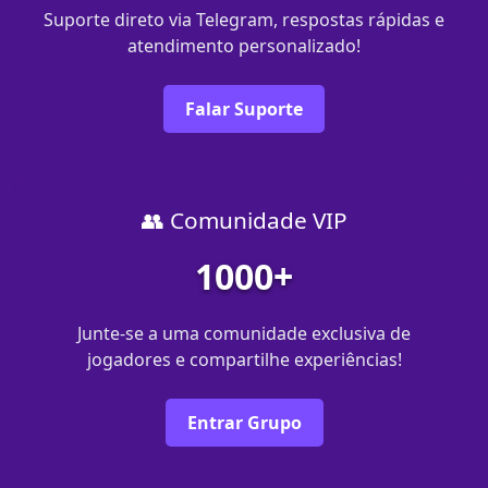
Suporte direto via Telegram, respostas rápidas e
atendimento personalizado!
Falar Suporte
👥 Comunidade VIP
1000+
Junte-se a uma comunidade exclusiva de
jogadores e compartilhe experiências!
Entrar Grupo