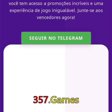
você tem acesso a promoções incríveis e uma
experiência de jogo inigualável. Junte-se aos
vencedores agora!
SEGUIR NO TELEGRAM