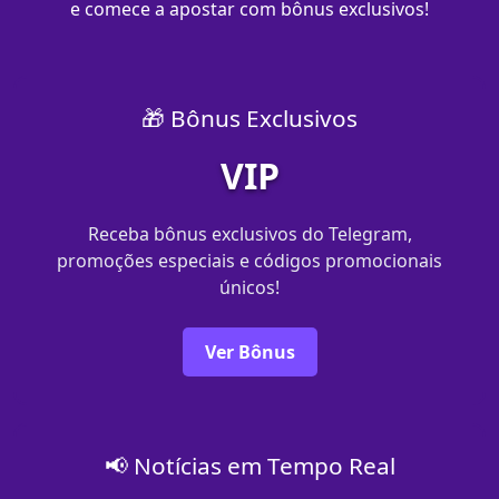
e comece a apostar com bônus exclusivos!
🎁 Bônus Exclusivos
VIP
Receba bônus exclusivos do Telegram,
promoções especiais e códigos promocionais
únicos!
Ver Bônus
📢 Notícias em Tempo Real