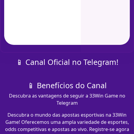
📱 Canal Oficial no Telegram!
📱 Benefícios do Canal
Descubra as vantagens de seguir a 33Win Game no
Telegram
Descubra o mundo das apostas esportivas na 33Win
Game! Oferecemos uma ampla variedade de esportes,
odds competitivas e apostas ao vivo. Registre-se agora