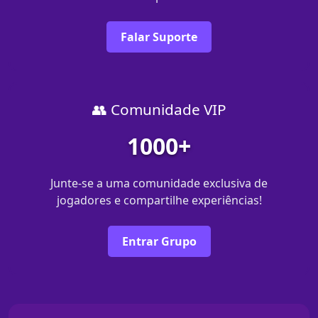
Falar Suporte
👥 Comunidade VIP
1000+
Junte-se a uma comunidade exclusiva de
jogadores e compartilhe experiências!
Entrar Grupo