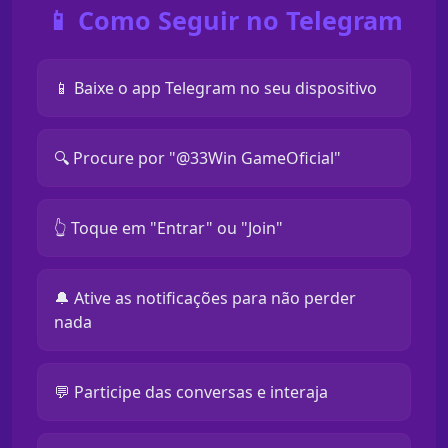
📱 Como Seguir no Telegram
📱 Baixe o app Telegram no seu dispositivo
🔍 Procure por "@33Win GameOficial"
👆 Toque em "Entrar" ou "Join"
🔔 Ative as notificações para não perder
nada
💬 Participe das conversas e interaja