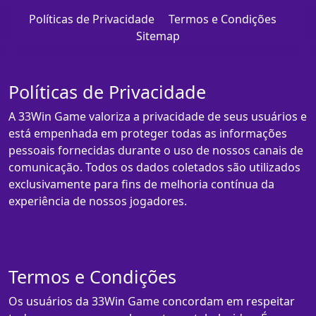
Políticas de Privacidade
Termos e Condições
Sitemap
Políticas de Privacidade
A 33Win Game valoriza a privacidade de seus usuários e
está empenhada em proteger todas as informações
pessoais fornecidas durante o uso de nossos canais de
comunicação. Todos os dados coletados são utilizados
exclusivamente para fins de melhoria contínua da
experiência de nossos jogadores.
Termos e Condições
Os usuários da 33Win Game concordam em respeitar