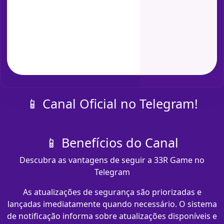
📱 Canal Oficial no Telegram!
📱 Benefícios do Canal
Descubra as vantagens de seguir a 33R Game no
Telegram
As atualizações de segurança são priorizadas e
lançadas imediatamente quando necessário. O sistema
de notificação informa sobre atualizações disponíveis e