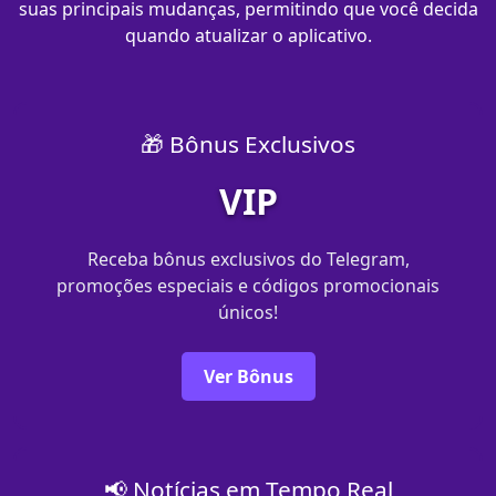
suas principais mudanças, permitindo que você decida
quando atualizar o aplicativo.
🎁 Bônus Exclusivos
VIP
Receba bônus exclusivos do Telegram,
promoções especiais e códigos promocionais
únicos!
Ver Bônus
📢 Notícias em Tempo Real