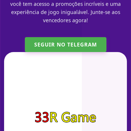
você tem acesso a promoções incríveis e uma
experiência de jogo inigualável. Junte-se aos
vencedores agora!
SEGUIR NO TELEGRAM