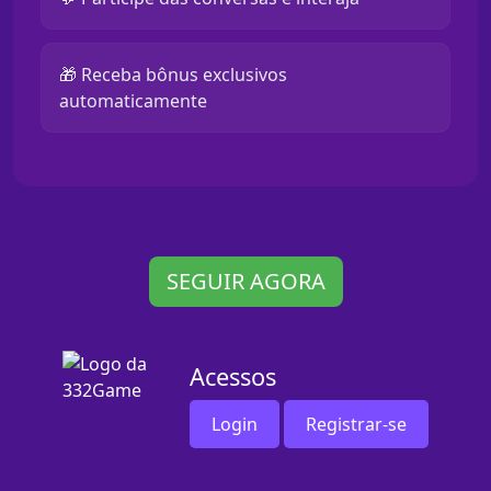
🎁 Receba bônus exclusivos
automaticamente
SEGUIR AGORA
Acessos
Login
Registrar-se