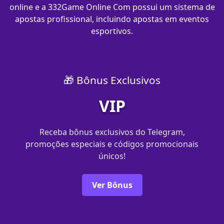
online e a 332Game Online Com possui um sistema de
apostas profissional, incluindo apostas em eventos
esportivos.
🎁 Bônus Exclusivos
VIP
Receba bônus exclusivos do Telegram,
promoções especiais e códigos promocionais
únicos!
Ver Bônus