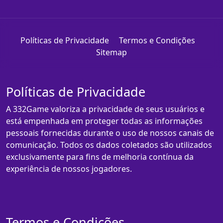
Políticas de Privacidade
Termos e Condições
Sitemap
Políticas de Privacidade
A 332Game valoriza a privacidade de seus usuários e
está empenhada em proteger todas as informações
pessoais fornecidas durante o uso de nossos canais de
comunicação. Todos os dados coletados são utilizados
exclusivamente para fins de melhoria contínua da
experiência de nossos jogadores.
Termos e Condições