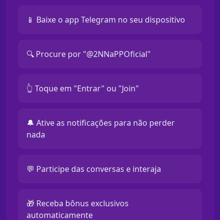
📱 Baixe o app Telegram no seu dispositivo
🔍 Procure por "@2NNaPPOficial"
👆 Toque em "Entrar" ou "Join"
🔔 Ative as notificações para não perder
nada
💬 Participe das conversas e interaja
🎁 Receba bônus exclusivos
automaticamente