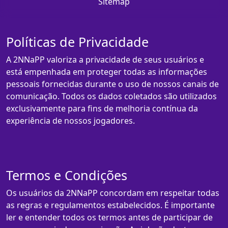
Sitemap
Políticas de Privacidade
A 2NNaPP valoriza a privacidade de seus usuários e
está empenhada em proteger todas as informações
pessoais fornecidas durante o uso de nossos canais de
comunicação. Todos os dados coletados são utilizados
exclusivamente para fins de melhoria contínua da
experiência de nossos jogadores.
Termos e Condições
Os usuários da 2NNaPP concordam em respeitar todas
as regras e regulamentos estabelecidos. É importante
ler e entender todos os termos antes de participar de