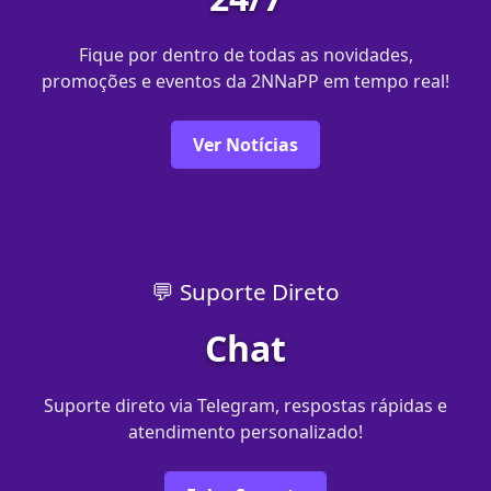
Fique por dentro de todas as novidades,
promoções e eventos da 2NNaPP em tempo real!
Ver Notícias
💬 Suporte Direto
Chat
Suporte direto via Telegram, respostas rápidas e
atendimento personalizado!