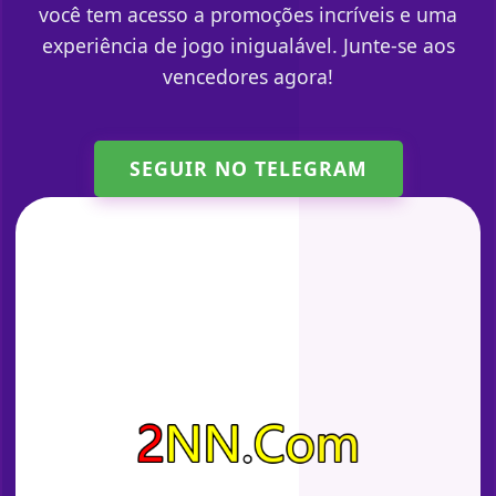
você tem acesso a promoções incríveis e uma
experiência de jogo inigualável. Junte-se aos
vencedores agora!
SEGUIR NO TELEGRAM