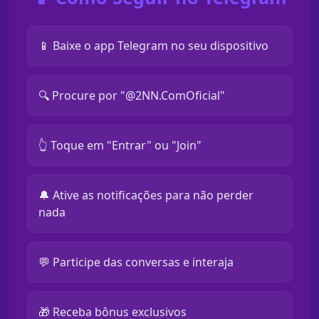
📱 Baixe o app Telegram no seu dispositivo
🔍 Procure por "@2NN.ComOficial"
👆 Toque em "Entrar" ou "Join"
🔔 Ative as notificações para não perder
nada
💬 Participe das conversas e interaja
🎁 Receba bônus exclusivos