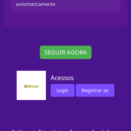
automaticamente
SEGUIR AGORA
Acessos
Login
Registrar-se