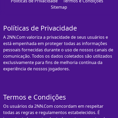
Políticas de Privacidade
Termos e Condições
Sitemap
Políticas de Privacidade
A 2NN.Com valoriza a privacidade de seus usuários e
está empenhada em proteger todas as informações
pessoais fornecidas durante o uso de nossos canais de
comunicação. Todos os dados coletados são utilizados
exclusivamente para fins de melhoria contínua da
experiência de nossos jogadores.
Termos e Condições
Os usuários da 2NN.Com concordam em respeitar
todas as regras e regulamentos estabelecidos. É