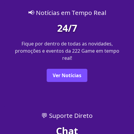
📢 Notícias em Tempo Real
24/7
Fique por dentro de todas as novidades,
promoções e eventos da 222 Game em tempo
real!
Ver Notícias
💬 Suporte Direto
Chat