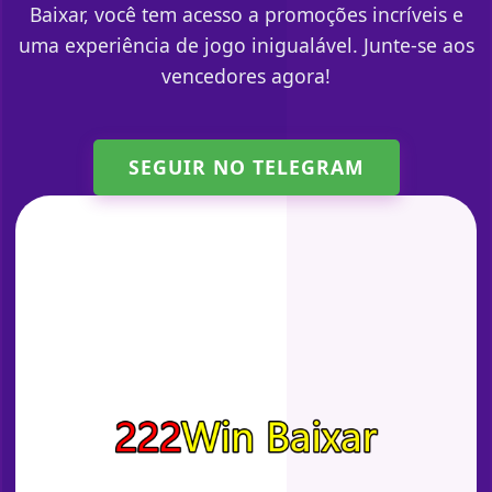
Baixar, você tem acesso a promoções incríveis e
uma experiência de jogo inigualável. Junte-se aos
vencedores agora!
SEGUIR NO TELEGRAM