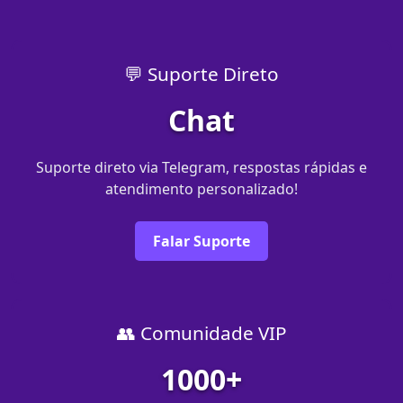
💬 Suporte Direto
Chat
Suporte direto via Telegram, respostas rápidas e
atendimento personalizado!
Falar Suporte
👥 Comunidade VIP
1000+