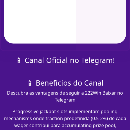
📱 Canal Oficial no Telegram!
📱 Benefícios do Canal
Descubra as vantagens de seguir a 222Win Baixar no
Telegram
Progressive jackpot slots implementam pooling
mechanisms onde fraction predefinida (0.5-2%) de cada
wager contribui para accumulating prize pool,