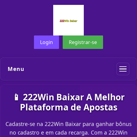
Login
Registrar-se
Menu
📱 222Win Baixar A Melhor
Plataforma de Apostas
Cadastre-se na 222Win Baixar para ganhar bônus
no cadastro e em cada recarga. Com a 222Win