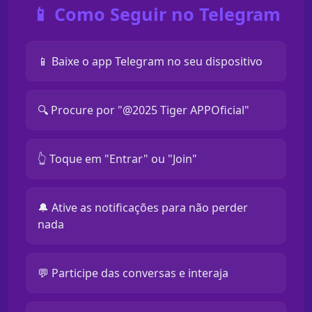
📱 Como Seguir no Telegram
📱 Baixe o app Telegram no seu dispositivo
🔍 Procure por "@2025 Tiger APPOficial"
👆 Toque em "Entrar" ou "Join"
🔔 Ative as notificações para não perder
nada
💬 Participe das conversas e interaja