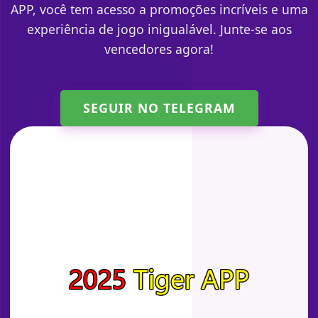
APP, você tem acesso a promoções incríveis e uma
experiência de jogo inigualável. Junte-se aos
vencedores agora!
SEGUIR NO TELEGRAM