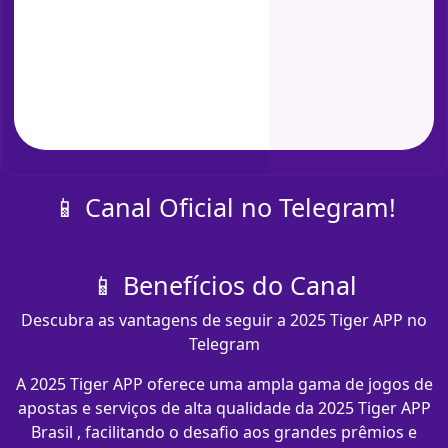
📱 Canal Oficial no Telegram!
📱 Benefícios do Canal
Descubra as vantagens de seguir a 2025 Tiger APP no
Telegram
A 2025 Tiger APP oferece uma ampla gama de jogos de
apostas e serviços de alta qualidade da 2025 Tiger APP
Brasil , facilitando o desafio aos grandes prêmios e