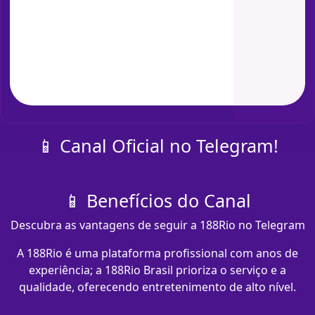
📱 Canal Oficial no Telegram!
📱 Benefícios do Canal
Descubra as vantagens de seguir a 188Rio no Telegram
A 188Rio é uma plataforma profissional com anos de
experiência; a 188Rio Brasil prioriza o serviço e a
qualidade, oferecendo entretenimento de alto nível.