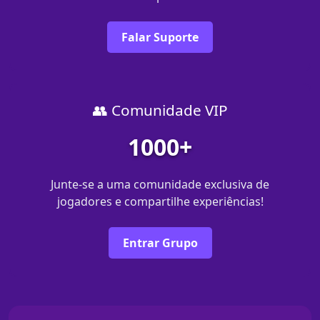
Falar Suporte
👥 Comunidade VIP
1000+
Junte-se a uma comunidade exclusiva de
jogadores e compartilhe experiências!
Entrar Grupo